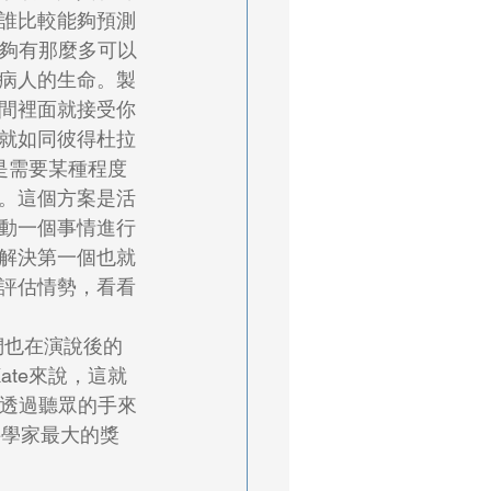
誰比較能夠預測
能夠有那麼多可以
病人的生命。製
間裡面就接受你
就如同彼得杜拉
是需要某種程度
。這個方案是活
動一個事情進行
解決第一個也就
評估情勢，看看
ate來說，這就
以透過聽眾的手來
對科學家最大的獎