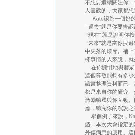
不想要繼續關注你，
人喜歡的，大家都想
     Kate認
 ”過去”就是你要
 “現在” 就是說明
 “未來”就是當你搜遍學海(現在是PubMed了)之後，要告訴聽眾你覺得還有什麼地方是你計劃
中失落的環節。補上
樣事情的人來說，就
    在你慷慨地與聽眾(也就是你的潛在競爭者)分享了你的工作成果之後，他們會尊敬你。但是
這個尊敬能夠有多少
讀書整理資料而已。
都是來自你的研究。
激勵聽眾與你互動。
應，聽完你的演說之後
    舉個例子來說，Kate最近一次受邀演講應該是在2019年在泰國曼谷舉辦的亞太葉克膜會
議。本次大會指定的
外傷病患的應用。這