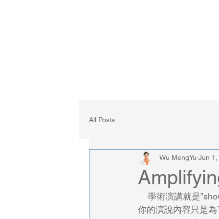
主頁
關於我
All Posts
Wu MengYu
Jun 1,
Amplify
    學術演講就是”show muscle”，展現你的科研肌肉。雖然說是”show muscle”，但是如果你讓
你的演說內容只是為