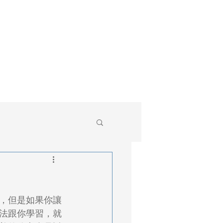
直拳觀點
套裝教案
法跟你學習，就