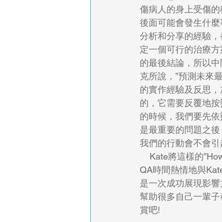
傷病人的身上受傷的
後面可能會發生什麼
分析和分享的經驗，
定一個可行的治療方
的最後結論，所以中
克所說，”預測未來最
的實作經驗及反思，
的，它需要反覆地按
的時候，我們要先依
是最重要的問題之後
我們的行動會不會引
    Kate將這樣的”How to do it “的臨床決策思考流程與台下聽眾們分享，觀眾們也在演說後的
QA時間熱情地與Ka
是一次成功展現影響
幫助很多自己一輩子都碰
賞吧!