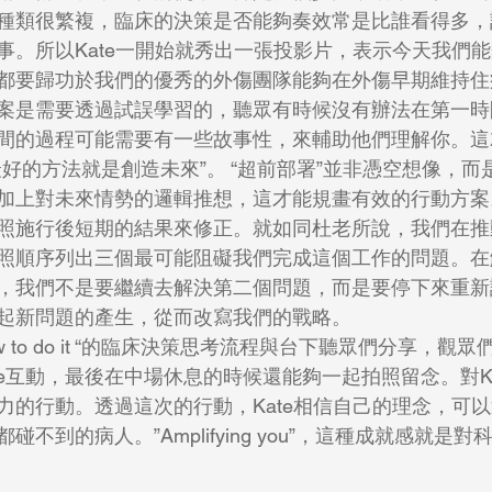
種類很繁複，臨床的決策是否能夠奏效常是比誰看得多，
事。所以Kate一開始就秀出一張投影片，表示今天我們
都要歸功於我們的優秀的外傷團隊能夠在外傷早期維持住
案是需要透過試誤學習的，聽眾有時候沒有辦法在第一時
間的過程可能需要有一些故事性，來輔助他們理解你。這
好的方法就是創造未來”。 “超前部署”並非憑空想像，而
加上對未來情勢的邏輯推想，這才能規畫有效的行動方案
照施行後短期的結果來修正。就如同杜老所說，我們在推
照順序列出三個最可能阻礙我們完成這個工作的問題。在
，我們不是要繼續去解決第二個問題，而是要停下來重新
起新問題的產生，從而改寫我們的戰略。
te互動，最後在中場休息的時候還能夠
一起拍照留念。對K
力的行動。透過這次的行動，Kate相信自己的理念，可
不到的病人。”Amplifying you”，這種成就感就是