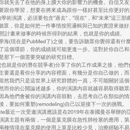
你就失去了在他的身上擴大你的影響力的機會。自信又友
要跟你學習，想要在將來成為跟你一樣好甚至比你更好的
為一個好的學術演講，必須要包含”過去”，”現在”，和”未來”這三部
告訴聽眾，你是如何把一件事情按照邏輯與已知的實證來做好
你按照計畫來做事的時候所得到的結果，也就是你的成績。   
了這個環節，你的成績就可能更進一步。這對於你自己和
是那下一個需要突破的研究目標。
主要還是看你分享的內容裡面，有幾分是你自己做的，而
當然我們只是這世界上研究群體的一員，不可能關於這個
然而你的公開論述越多，你的演講內容就越容易取得聽眾
因為他們會被你的演講內容鼓動，去思考自己在類似的情
，要如何重塑(remodeling)自己以迎接下一次的挑戰。
演講主題有兩個，一個是葉克膜在急性肺栓塞的應用，第
兩種情境在葉克膜的使用上算是比較少見，治療經驗不易