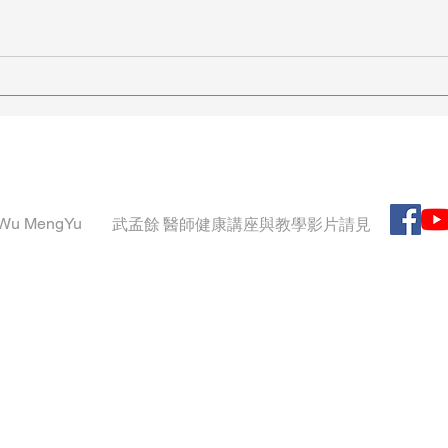
To No Man's Lands:發展體外
循環 (2)
 Wu MengYu
武孟餘 醫師健康講座與教學影片請見