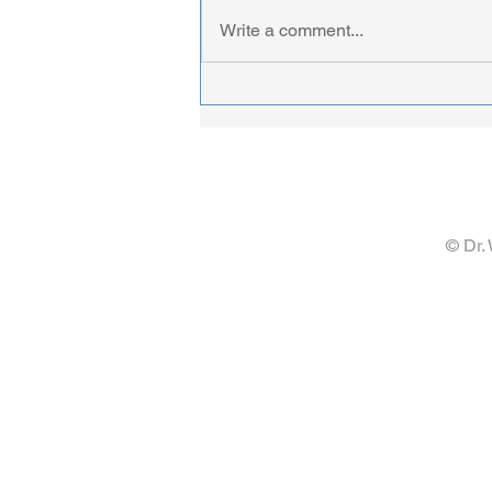
Write a comment...
An Ecology of Learning: 我的
AI助教
© Dr.