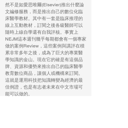
然不是如愛思唯爾(Elsevier)推出什麼論
文編修服務，而是推出自己的數位化臨
床醫學教材。其中有一套是臨床推理的
線上互動教材，訂閱之後各級醫師可以
隨時上線自學還有自我評核。事實上
NEJM這本週刊幾乎每期都會有一個專家
做的案例Review，這些案例與講評在積
累非常多年之後，成為了巨大的專業醫
學知識的金山。現在它的確是有這個品
牌、資源和優勢來推出自己的臨床醫學
教育數位商品，讓個人或機構來訂閱。
這就是運用科技把知識轉變為經濟的最
佳例證，也是有志者未來在中文市場可
能可以做的。
    本次大會Kate發表的口頭論文(short 
communication-on demand)為自己於去
年三到五月間，使用線上翻轉教室進行
心臟外科核心課程教學以及師生互動的