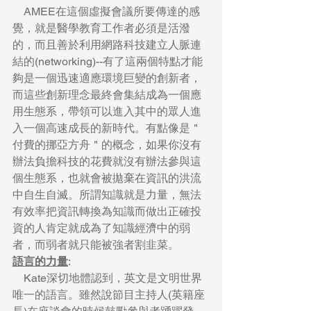
    AMEE在這個虛擬會議所要傳達的感
覺，就是醫學教育工作者必須是活潑
的，而且善於利用網路科技建立人脈連
結的(networking)--有了這兩個特點才能
夠是一個迅速適應環境巨變的創新者，
而這些創新理念最終會集結成為一個應
用生態系，帶領可以進入其中的眾人進
入一個高速成長的新時代。有點像是＂
付費的挪亞方舟＂的概念，如果你沒有
辦法負擔科技的花費就沒有辦法參與這
個生態系，也就會被拋棄在資訊的洪流
中自生自滅。所謂知識就是力量，無法
有效率把資訊轉換為知識而做出正確投
資的人肯定就成為了知識經濟中的弱
者，而弱者就只能被強者割韭菜。
語言的力量
:
    Kate深切地體認到，英文是文明世界
唯一的語言。雖然說節目主持人(英籍座