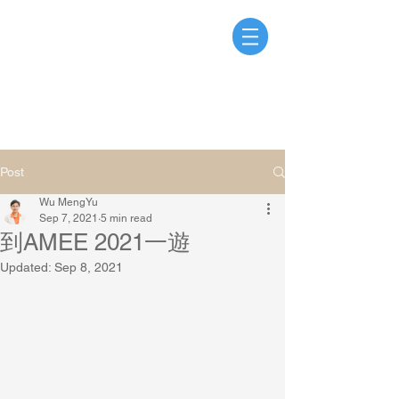
Dr. Wu MengYu
A Surgeon, A Teacher, An Explorer
Post
Wu MengYu
Sep 7, 2021
5 min read
到AMEE 2021一遊
Updated:
Sep 8, 2021