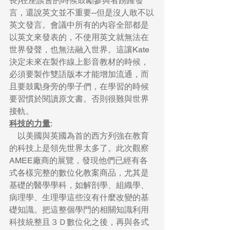
長)在座談會的時候鼓勵參與者踴躍發
言，還說英文並不重要--但是沒人敢不以
英文發言。會議中所有的內容全部都是
以英文來發表的，不使用英文就無法在
世界發聲，也無法融入世界。這讓Kate
決定未來在製作線上影音教材的時候，
必須要製作雙語版本才能增加流通，而
且要鼓勵身旁的學子們，在學習的時候
要習慣於閱讀原文書。否則很難與世界
接軌。
科技的力量
: 
    以美國與英國為首的西方列強在教育
的科技上是領先世界太多了。此次觀察
AMEE廠商的展覽，發現他們已經有各
式各樣完整的數位化教案商品，尤其是
基礎的醫學學科，如解剖學、組織學、
病理學、生理學這些沒有什麼改變的基
礎知識。把這整個學門的相關知識利用
科技統整且３Ｄ數位化之後，再與各式