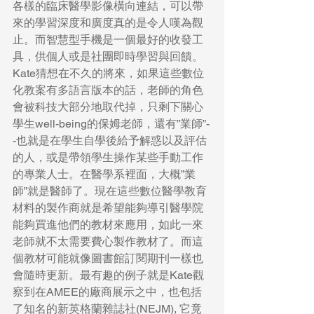
各樣的臨床醫學影像橫向連結，可以帶
來的學習深度和廣度真的是令人嘆為觀
止。而智慧型手機是一個最好的收發工
具，供個人或是社團即時學習與回饋。
Kate猜想在不久的將來，如果這些數位
化教案有多語言版本的話，老師的角色
會被科技大部分地取代掉，只剩下關心
學生well-being的保姆老師，還有”業師”-
-也就是在學生自學後給予解惑以及評估
的人，或是帶領學生操作某些手動工作
的專業人士。在醫學系裡面，大概”業
師”就是醫師了。現在這些數位醫學教育
材料的製作商就是希望能夠導引醫學院
能夠買進他們的教材來應用，如此一來
老師就不太需要費心製作教材了。而這
個教材可能就像圖書館訂閱期刊一樣也
會隨時更新。最有趣的例子就是Kate觀
察到在AMEE的廠商展示之中，也包括
了知名的新英格蘭雜誌社(NEJM), 它竟