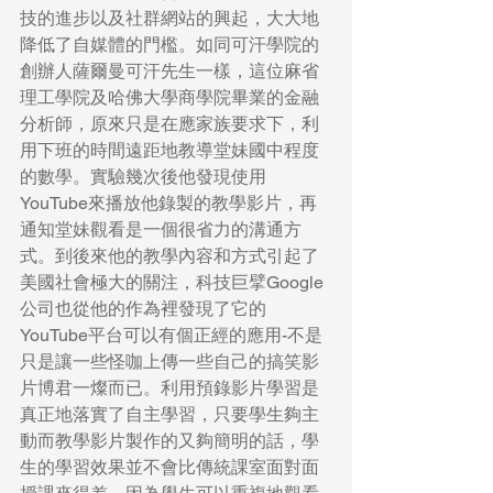
技的進步以及社群網站的興起，大大地
降低了自媒體的門檻。如同可汗學院的
創辦人薩爾曼可汗先生一樣，這位麻省
理工學院及哈佛大學商學院畢業的金融
分析師，原來只是在應家族要求下，利
用下班的時間遠距地教導堂妹國中程度
的數學。實驗幾次後他發現使用
YouTube來播放他錄製的教學影片，再
通知堂妹觀看是一個很省力的溝通方
式。到後來他的教學內容和方式引起了
美國社會極大的關注，科技巨擘Google
公司也從他的作為裡發現了它的
YouTube平台可以有個正經的應用-不是
只是讓一些怪咖上傳一些自己的搞笑影
片博君一燦而已。利用預錄影片學習是
真正地落實了自主學習，只要學生夠主
動而教學影片製作的又夠簡明的話，學
生的學習效果並不會比傳統課室面對面